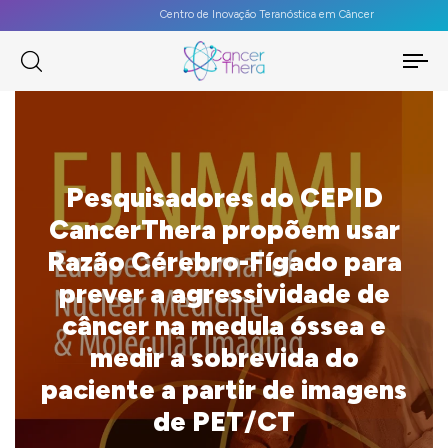
Centro de Inovação Teranóstica em Câncer
To
na
Pesquisadores do CEPID
CancerThera propõem usar
Razão Cérebro-Fígado para
prever a agressividade de
câncer na medula óssea e
medir a sobrevida do
paciente a partir de imagens
de PET/CT