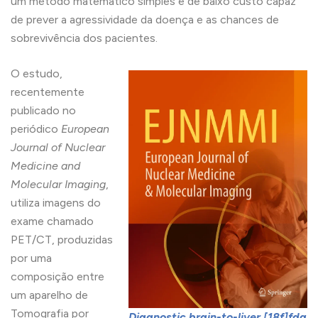
um método matemático simples e de baixo custo capaz
de prever a agressividade da doença e as chances de
sobrevivência dos pacientes.
O estudo,
recentemente
publicado no
periódico
European
Journal of Nuclear
Medicine and
Molecular Imaging
,
utiliza imagens do
exame chamado
PET/CT, produzidas
por uma
composição entre
um aparelho de
Tomografia por
Diagnostic brain-to-liver [18f]fdg