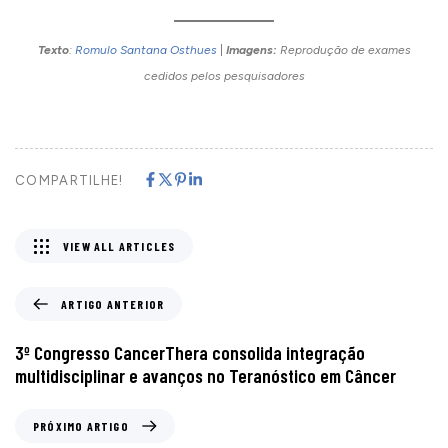
Texto
:
Romulo Santana Osthues
|
Imagens:
Reprodução de exames
cedidos pelos pesquisadores
COMPARTILHE!
VIEW ALL ARTICLES
ARTIGO ANTERIOR
3º Congresso CancerThera consolida integração
multidisciplinar e avanços no Teranóstico em Câncer
PRÓXIMO ARTIGO