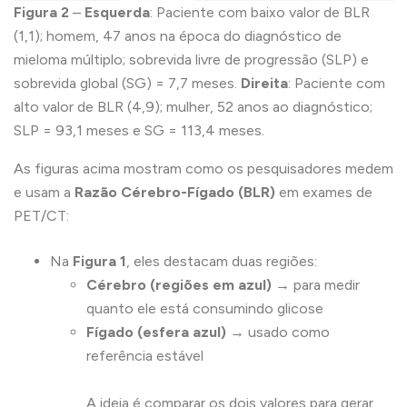
Figura 2
–
Esquerda
: Paciente com baixo valor de BLR
(1,1); homem, 47 anos na época do diagnóstico de
mieloma múltiplo; sobrevida livre de progressão (SLP) e
sobrevida global (SG) = 7,7 meses.
Direita
: Paciente com
alto valor de BLR (4,9); mulher, 52 anos ao diagnóstico;
SLP = 93,1 meses e SG = 113,4 meses.
As figuras acima mostram como os pesquisadores medem
e usam a
Razão Cérebro-Fígado (BLR)
em exames de
PET/CT:
Na
Figura 1
, eles destacam duas regiões:
Cérebro (regiões em azul)
→ para medir
quanto ele está consumindo glicose
Fígado (esfera azul)
→ usado como
referência estável
A ideia é comparar os dois valores para gerar