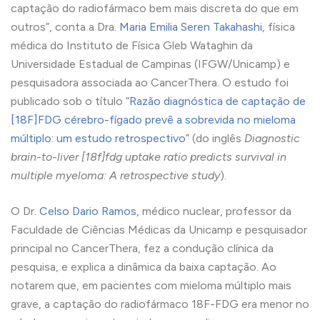
captação do radiofármaco bem mais discreta do que em
outros”, conta a Dra.
Maria Emilia Seren Takahashi
, física
médica do Instituto de Física Gleb Wataghin da
Universidade Estadual de Campinas (IFGW/Unicamp) e
pesquisadora associada ao CancerThera. O estudo foi
publicado sob o título “
Razão diagnóstica de captação de
[18F]FDG cérebro-fígado prevê a sobrevida no mieloma
múltiplo: um estudo retrospectivo
” (do inglês
Diagnostic
brain-to-liver [18f]fdg uptake ratio predicts survival in
multiple myeloma: A retrospective study
).
O Dr.
Celso Dario Ramos
, médico nuclear, professor da
Faculdade de Ciências Médicas da Unicamp e pesquisador
principal no CancerThera, fez a condução clínica da
pesquisa, e explica a dinâmica da baixa captação. Ao
notarem que, em pacientes com mieloma múltiplo mais
grave, a captação do radiofármaco 18F-FDG era menor no