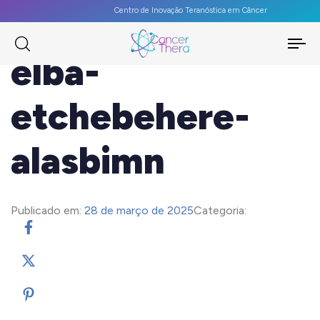
Centro de Inovação Teranóstica em Câncer
To
elba-
na
etchebehere-
alasbimn
Publicado em:
28 de março de 2025
Categoria: