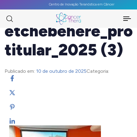
Centro de Inovação Teranóstica em Câncer
To
etchebehere_pro
na
titular_2025 (3)
Publicado em:
10 de outubro de 2025
Categoria: