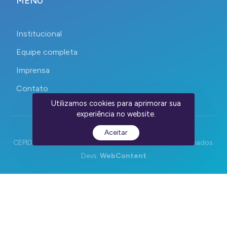
MENU
Institucional
Equipe completa
Imprensa
Contato
Utilizamos cookies para aprimorar sua
experiência no website.
Aceitar
CEPID CancerThera 2023-2026. Todos os direitos reservados.
Devs:
WebContent