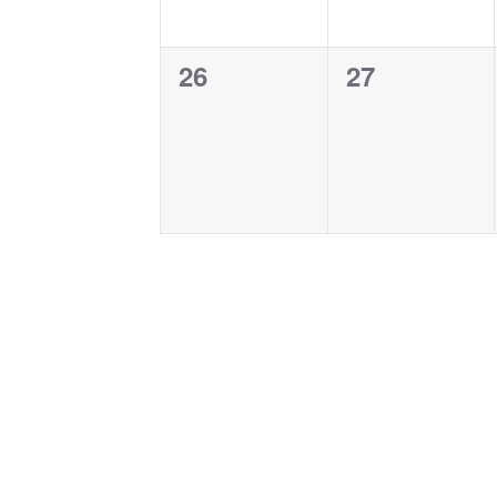
0
0
26
27
evento,
evento,