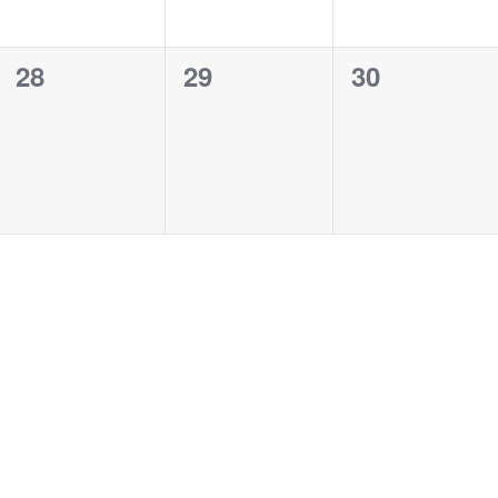
0
0
0
28
29
30
evento,
evento,
evento,