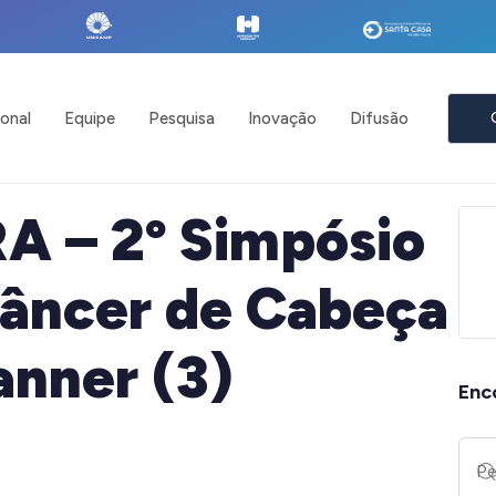
ional
Equipe
Pesquisa
Inovação
Difusão
 – 2º Simpósio
Câncer de Cabeça
anner (3)
Enc