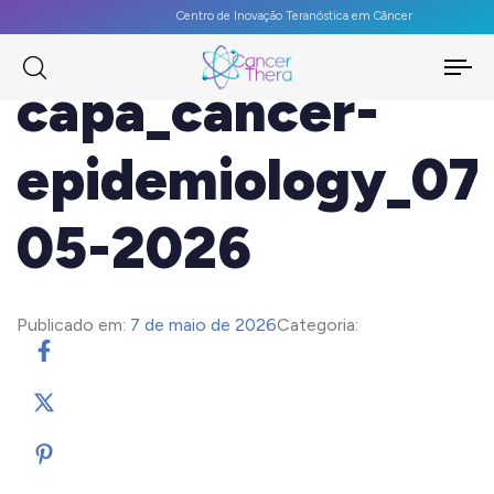
Centro de Inovação Teranóstica em Câncer
To
capa_cancer-
na
epidemiology_07
05-2026
Publicado em:
7 de maio de 2026
Categoria: