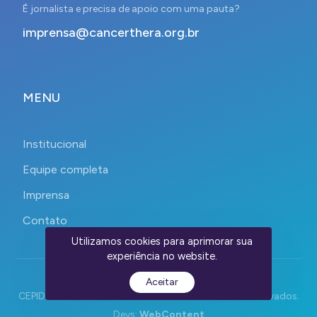
É jornalista e precisa de apoio com uma pauta?
imprensa@cancerthera.org.br
MENU
Institucional
Equipe completa
Imprensa
Contato
Utilizamos cookies para aprimorar sua
experiência no website.
Aceitar
CEPID CancerThera 2023-2026. Todos os direitos reservados.
Devs:
WebContent