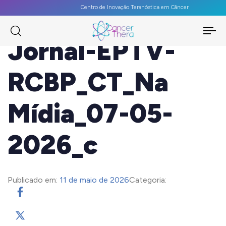
Centro de Inovação Teranóstica em Câncer
To
Jornal-EPTV-
na
RCBP_CT_Na
Mídia_07-05-
2026_c
Publicado em:
11 de maio de 2026
Categoria: