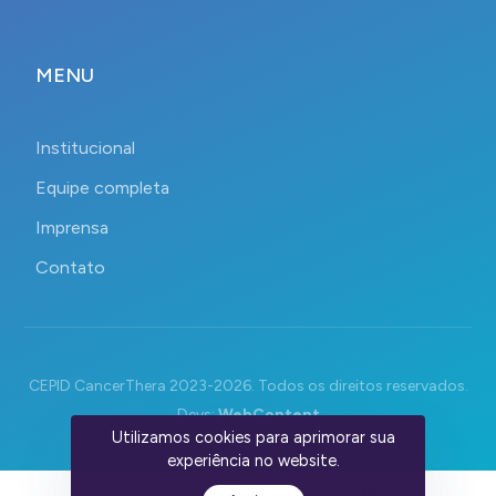
MENU
Institucional
Equipe completa
Imprensa
Contato
CEPID CancerThera 2023-2026. Todos os direitos reservados.
Devs:
WebContent
Utilizamos cookies para aprimorar sua
experiência no website.