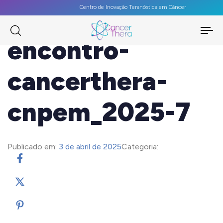
Centro de Inovação Teranóstica em Câncer
To
encontro-
na
cancerthera-
cnpem_2025-7
Publicado em:
3 de abril de 2025
Categoria: