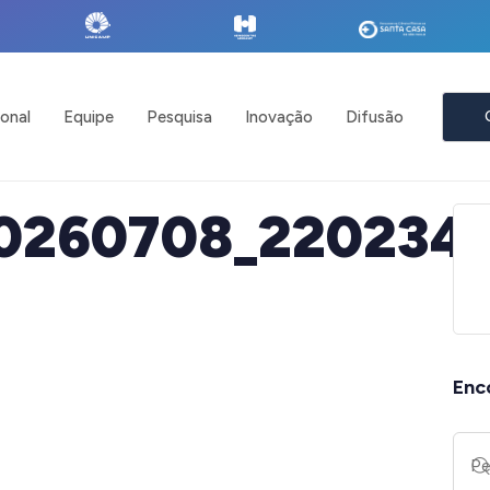
ional
Equipe
Pesquisa
Inovação
Difusão
20260708_220234
Enc