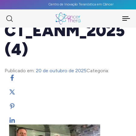
Centro de Inovação Teranóstica em Câncer
To
CT_EANM_2025
na
(4)
Publicado em:
20 de outubro de 2025
Categoria: