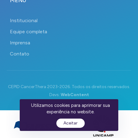
MENU
Institucional
Equipe completa
Imprensa
Contato
CEPID CancerThera 2023-2026. Todos os direitos reservados.
Devs:
WebContent
Utilizamos cookies para aprimorar sua
experiência no website.
Aceitar