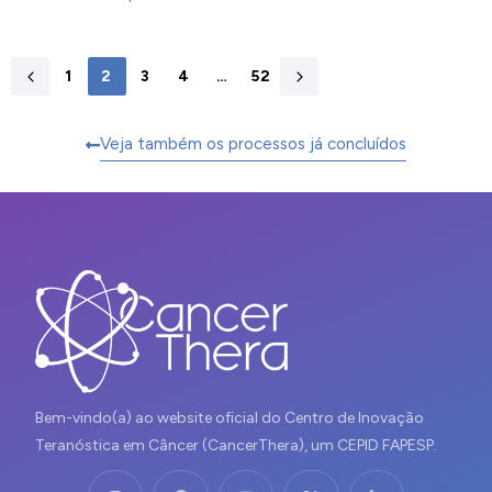
1
2
3
4
…
52
Veja também os processos já concluídos
Bem-vindo(a) ao website oficial do Centro de Inovação
Teranóstica em Câncer (CancerThera), um CEPID FAPESP.