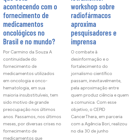
acontecendo com o
workshop sobre
fornecimento de
radiofármacos
medicamentos
aproxima
oncológicos no
pesquisadores e
Brasil e no mundo?
imprensa
Por Carmino da Souza A
O combate à
continuidade do
desinformação e o
fornecimento de
fortalecimento do
medicamentos utilizados
jornalismo científico
em oncologia e onco-
passam, inevitavelmente,
hematologia, em sua
pela aproximação entre
maioria insubstituíveis, tem
quem produz ciência e quem
sido motivo de grande
a comunica. Com esse
preocupação nos últimos
objetivo, o CEPID
anos. Passamos, nos últimos
CancerThera, em parceria
meses, por diversas crises no
com a Agência Bori, realizou
fornecimento de
no dia 30 de junho
medicamentos que