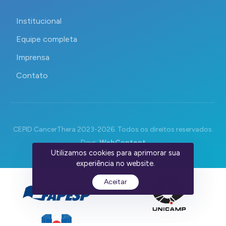
Institucional
Equipe completa
Imprensa
Contato
CEPID CancerThera 2023-2026. Todos os direitos reservados.
Devs:
WebContent
Utilizamos cookies para aprimorar sua
experiência no website.
Aceitar