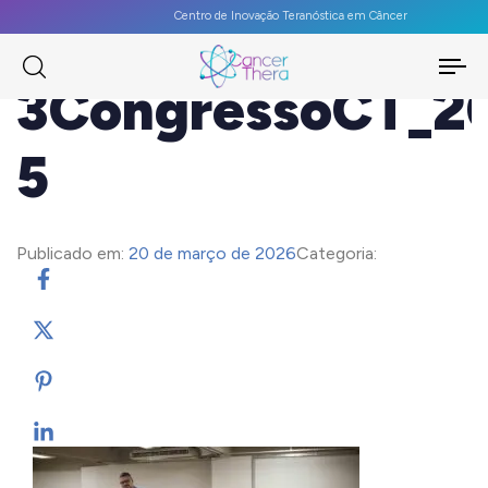
Centro de Inovação Teranóstica em Câncer
To
3CongressoCT_2
na
5
Publicado em:
20 de março de 2026
Categoria: