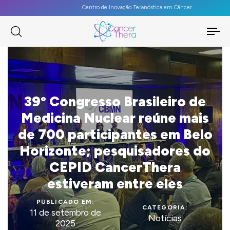
Centro de Inovação Teranóstica em Câncer
To
na
39º Congresso Brasileiro de
Medicina Nuclear reúne mais
de 700 participantes em Belo
Horizonte; pesquisadores do
CEPID CancerThera
estiveram entre eles
PUBLICADO EM:
CATEGORIA:
11 de setembro de
Notícias
2025