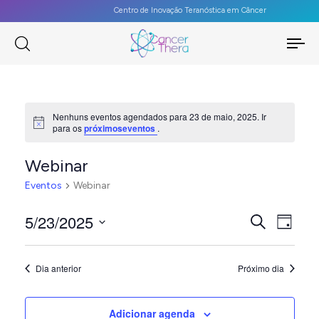
Centro de Inovação Teranóstica em Câncer
To
na
Nenhuns eventos agendados para 23 de maio, 2025. Ir
Notice
para os
próximoseventos
.
Webinar
Eventos
Webinar
PES
5/23/2025
Na
Procurar
Dia
eventos
Selecione
E
do
a
Dia anterior
Próximo dia
vis
NAV
data.
Eve
DE
Adicionar agenda