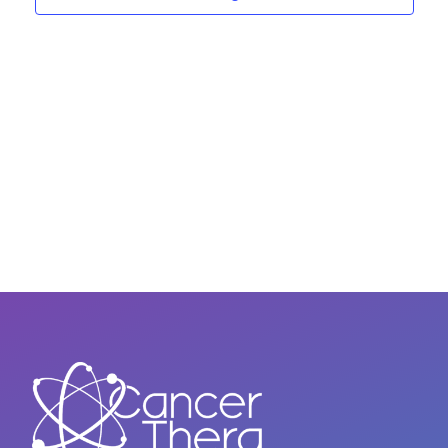
VISU
DE
EVE