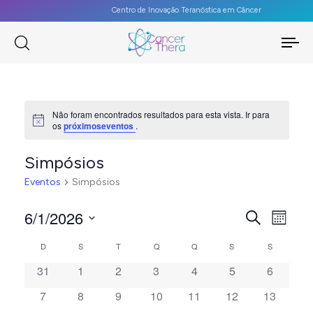
Centro de Inovação Teranóstica em Câncer
To
na
Não foram encontrados resultados para esta vista. Ir para
Notice
os
próximoseventos
.
Simpósios
Eventos
Simpósios
PES
6/1/2026
Na
Procurar
Mês
eventos
Selecione
E
do
CALENDÁRIOR
D
S
T
Q
Q
S
S
a
vis
0
0
0
0
0
0
0
31
1
2
3
4
5
6
NAV
DE
data.
eventos
eventos
eventos
eventos
eventos
eventos
eventos
Eve
0
0
0
0
0
0
0
7
8
9
10
11
12
13
DE
eventos
eventos
eventos
eventos
eventos
eventos
eventos