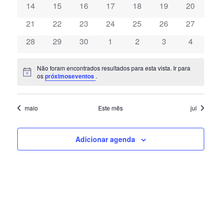
EVENTOS
0
0
0
0
0
0
0
14
15
16
17
18
19
20
VISU
eventos
eventos
eventos
eventos
eventos
eventos
eventos
0
0
0
0
0
0
0
21
22
23
24
25
26
27
DE
eventos
eventos
eventos
eventos
eventos
eventos
eventos
0
0
0
0
0
0
0
28
29
30
1
2
3
4
eventos
eventos
eventos
eventos
eventos
eventos
eventos
EVE
Não foram encontrados resultados para esta vista. Ir para
Notice
os
próximoseventos
.
maio
Este mês
jul
Adicionar agenda