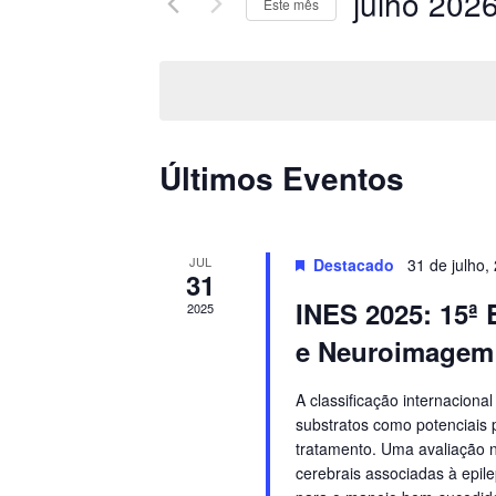
julho 202
Este mês
Pesquisa
DE
Selecione
Eventos
a
VISUAIS
pela
data.
palavra-
DE
chave.
CALENDÁRIOR
Últimos Eventos
EVENTOS
DE
EVENTOS
JUL
Destacado
31 de julho
31
INES 2025: 15ª 
2025
e Neuroimagem 
A classificação internacion
substratos como potenciais 
tratamento. Uma avaliação 
cerebrais associadas à epile