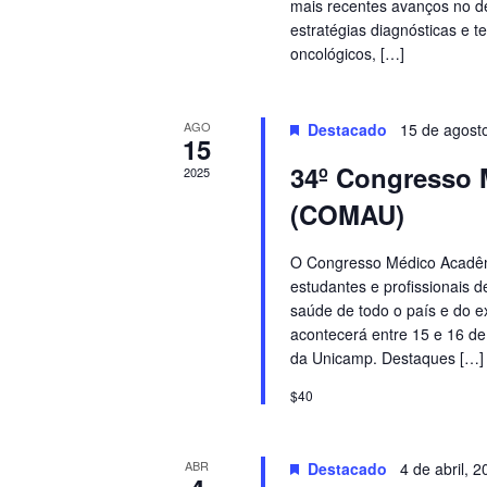
mais recentes avanços no d
estratégias diagnósticas e 
oncológicos, […]
AGO
Destacado
15 de agost
15
34º Congresso
2025
(COMAU)
O Congresso Médico Acadêm
estudantes e profissionais 
saúde de todo o país e do ext
acontecerá entre 15 e 16 d
da Unicamp. Destaques […]
$40
ABR
Destacado
4 de abril, 