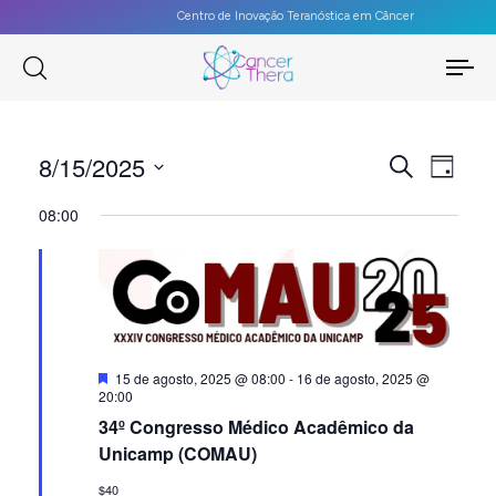
Centro de Inovação Teranóstica em Câncer
To
na
PES
8/15/2025
Na
Procurar
Dia
eventos
Selecione
E
do
08:00
a
vis
NAV
data.
Eve
DE
VISU
Destacado
15 de agosto, 2025 @ 08:00
-
16 de agosto, 2025 @
DE
20:00
34º Congresso Médico Acadêmico da
EVE
Unicamp (COMAU)
$40