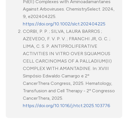
Pd(II) Complexes with Aminoadamantanes
Against Arboviruses. ChemistrySelect. 2024,
9, e202404225.
https://doi.org/10.1002/slct.202404225
CORBI, P. P. ; SILVA, LAURA BARROS ;
AZEVEDO, F. V. P. V. ; FRANCHI JR, G. C. ;
LIMA, C. S. P. ANTIPROLIFERATIVE
ACTIVITIES IN VITRO OVER SQUAMOUS
CELL CARCINOMAS OF A PALLADIUM(II)
COMPLEX WITH AMANTADINE. In: XVIII
Simpósio Edwaldo Camargo e 2º
CancerThera Congress, 2025. Hematology,
Transfusion and Cell Therapy - 2º Congresso
CancerThera, 2025.
https://doi.org/10.1016/j.htct.2025.103776