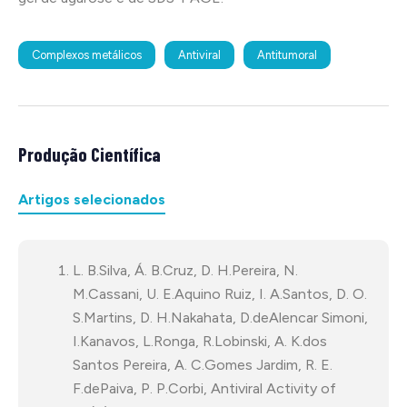
Complexos metálicos
Antiviral
Antitumoral
Produção Científica
Artigos selecionados
L. B.Silva, Á. B.Cruz, D. H.Pereira, N.
M.Cassani, U. E.Aquino Ruiz, I. A.Santos, D. O.
S.Martins, D. H.Nakahata, D.deAlencar Simoni,
I.Kanavos, L.Ronga, R.Lobinski, A. K.dos
Santos Pereira, A. C.Gomes Jardim, R. E.
F.dePaiva, P. P.Corbi, Antiviral Activity of