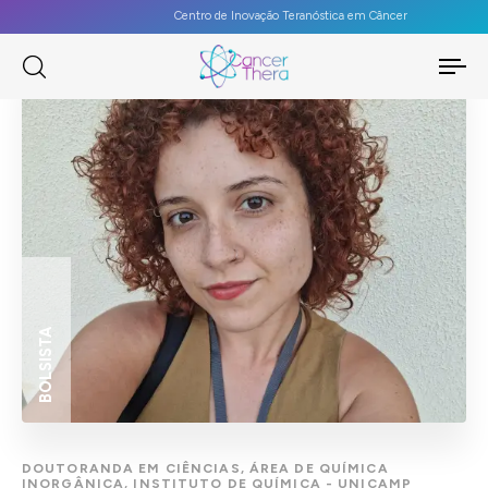
Centro de Inovação Teranóstica em Câncer
To
na
BOLSISTA
DOUTORANDA EM CIÊNCIAS, ÁREA DE QUÍMICA
INORGÂNICA, INSTITUTO DE QUÍMICA - UNICAMP