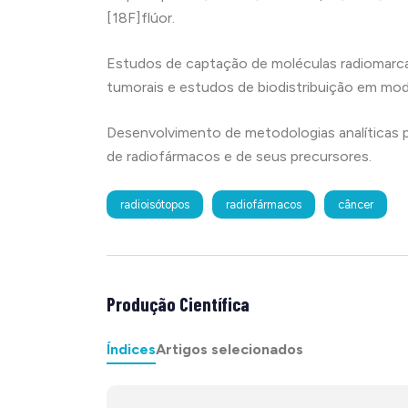
[18F]flúor.
Estudos de captação de moléculas radiomarca
tumorais e estudos de biodistribuição em mod
Desenvolvimento de metodologias analíticas p
de radiofármacos e de seus precursores.
radioisótopos
radiofármacos
câncer
Produção Científica
Índices
Artigos selecionados