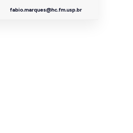
fabio.marques@hc.fm.usp.br