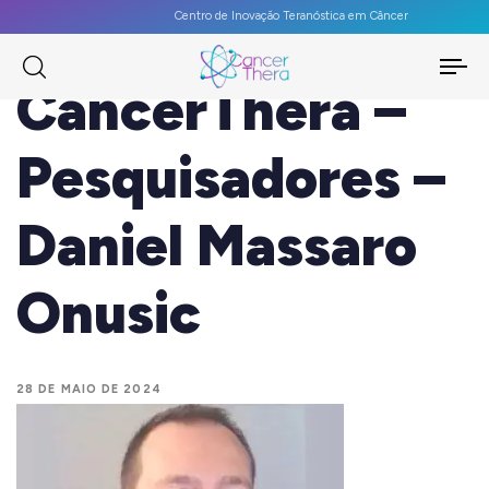
Centro de Inovação Teranóstica em Câncer
To
CancerThera –
na
Pesquisadores –
Daniel Massaro
Onusic
28 DE MAIO DE 2024