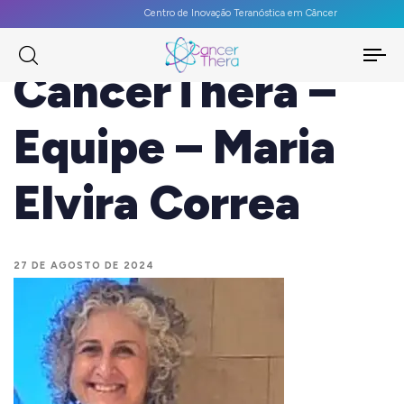
Centro de Inovação Teranóstica em Câncer
To
CancerThera –
na
Equipe – Maria
Elvira Correa
27 DE AGOSTO DE 2024