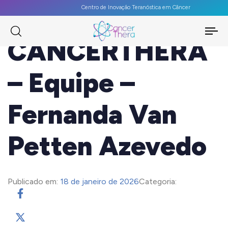
Centro de Inovação Teranóstica em Câncer
To
CANCERTHERA
na
– Equipe –
Fernanda Van
Petten Azevedo
Publicado em:
18 de janeiro de 2026
Categoria: