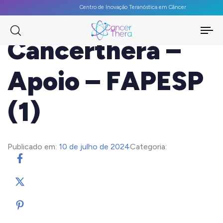
Centro de Inovação Teranóstica em Câncer
To
Cancerthera –
na
Apoio – FAPESP
(1)
Publicado em:
10 de julho de 2024
Categoria: