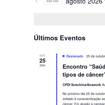
agosto 2026
Este mês
Pesquisa
DE
Selecione
Eventos
a
VISUAIS
pela
data.
palavra-
DE
chave.
CALENDÁRIOR
Últimos Eventos
EVENTOS
DE
EVENTOS
OUT
Destacado
25 de outub
25
Encontro “Saúd
2024
tipos de câncer
CPDI Ibrachina/Ibrawork
Av
No próximo dia 25 de outubr
voltado à conscientização s
câncer. Em alusão à campan