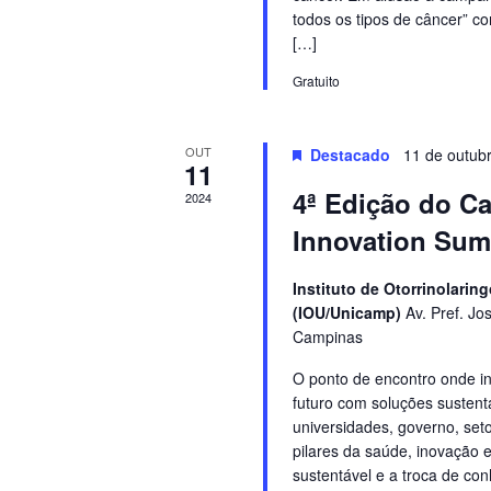
todos os tipos de câncer” co
[…]
Gratuito
OUT
Destacado
11 de outub
11
4ª Edição do C
2024
Innovation Sum
Instituto de Otorrinolari
(IOU/Unicamp)
Av. Pref. Jo
Campinas
O ponto de encontro onde i
futuro com soluções sustent
universidades, governo, seto
pilares da saúde, inovação 
sustentável e a troca de co