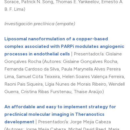
Sorace, Patrick N. Song, Thomas E. Yankeelov, Ernesto A.
B. F. Lima)
Investigación preclínica (empate)
Liposomal nanoformulation of a copper-based
complex associated with PARPi modulates angiogenic
processes in endothelial cells
| Presentador/a: Gislaine
Gonçalves Rocha (Autores: Gislaine Gonçalves Rocha,
Fernanda Cardoso da Silva, Paula Marynella Alves Pereira
Lima, Samuel Cota Teixeira, Helen Soares Valença Ferreira,
Raoni Pais Siqueira, Lígia Nunes de Morais Ribeiro, Wendell
Guerra, Cristina Ribas Furstenau, Thaise Araújo)
An affordable and easy to implement strategy for
preclinical molecular imaging in Theranostics
development
| Presentador/a: Jorge Mejia Cabeza
(Autores: Jorge Mejia Cabeza, Michel David Raed, Maria