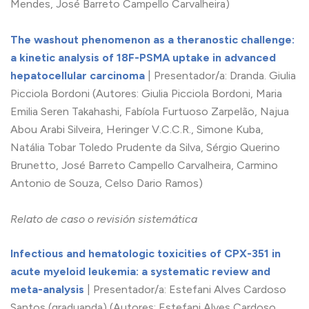
Mendes, José Barreto Campello Carvalheira)
The washout phenomenon as a theranostic challenge:
a kinetic analysis of 18F-PSMA uptake in advanced
hepatocellular carcinoma
| Presentador/a: Dranda. Giulia
Picciola Bordoni (Autores: Giulia Picciola Bordoni, Maria
Emilia Seren Takahashi, Fabíola Furtuoso Zarpelão, Najua
Abou Arabi Silveira, Heringer V.C.C.R., Simone Kuba,
Natália Tobar Toledo Prudente da Silva, Sérgio Querino
Brunetto, José Barreto Campello Carvalheira, Carmino
Antonio de Souza, Celso Dario Ramos)
Relato de caso o revisión sistemática
Infectious and hematologic toxicities of CPX-351 in
acute myeloid leukemia: a systematic review and
meta-analysis
| Presentador/a: Estefani Alves Cardoso
Santos (graduanda) (Autores: Estefani Alves Cardoso