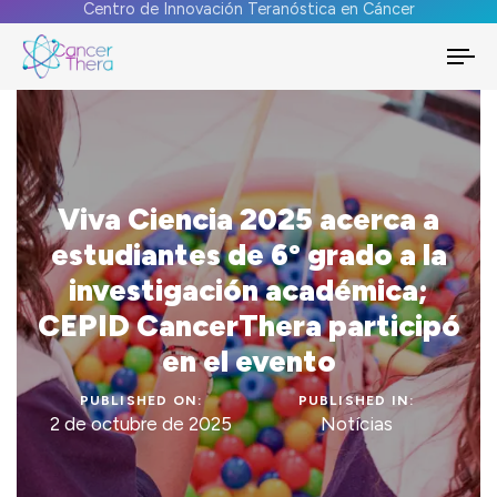
Centro de Innovación Teranóstica en Cáncer
To
na
Viva Ciencia 2025 acerca a
estudiantes de 6º grado a la
investigación académica;
CEPID CancerThera participó
en el evento
PUBLISHED ON:
PUBLISHED IN:
2 de octubre de 2025
Notícias