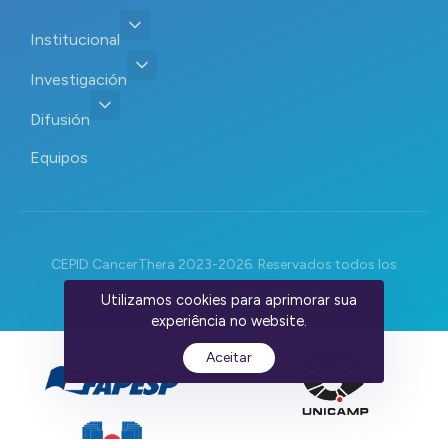
Institucional
Investigación
Difusión
Equipos
CEPID CancerThera 2023-2026. Reservados todos los
derechos. Devs:
WebContent
Utilizamos cookies para aprimorar sua
experiência no website.
Aceitar