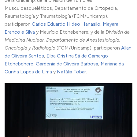
de la Unicamp: de la División de Tumores
Musculoesqueléticos, Departamento de Ortopedia,
Reumatología y Traumatología (FCM/Unicamp),
participaron
Carlos Eduardo Hideo Hanasilo
,
Mayara
Branco e Silva
y Maurício Etchebehere; y de la
División de
Medicina Nuclear, Departamento de Anestesiología,
Oncología y Radiología
(FCM/Unicamp), participaron
Allan
de Oliveira Santos
,
Elba Cristina Sá de Camargo
Etchebehere
,
Gardenia de Oliveira Barbosa
,
Mariana da
Cunha Lopes de Lima
y
Natália Tobar
.