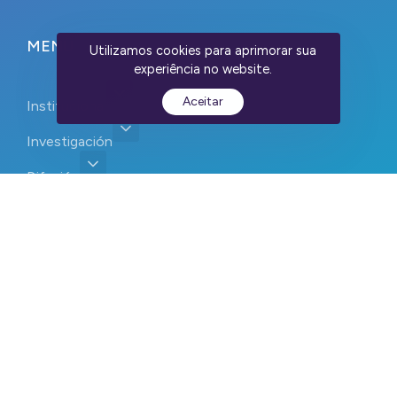
MENU
Utilizamos cookies para aprimorar sua
experiência no website.
Aceitar
Institucional
Investigación
Difusión
Equipos
CEPID CancerThera 2023-2026. Reservados todos los
derechos. Devs:
WebContent