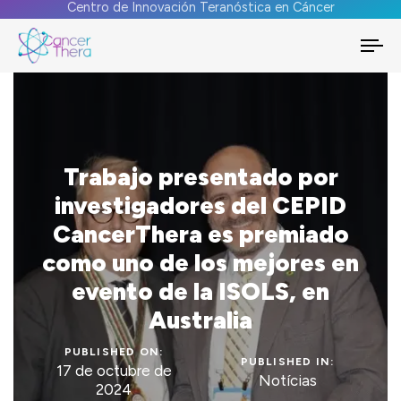
Centro de Innovación Teranóstica en Cáncer
To
na
Trabajo presentado por
investigadores del CEPID
CancerThera es premiado
como uno de los mejores en
evento de la ISOLS, en
Australia
PUBLISHED ON:
PUBLISHED IN:
17 de octubre de
Notícias
2024