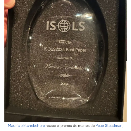
Maurício Etchebehere
recibe el premio de manos de
Peter Steadman
,