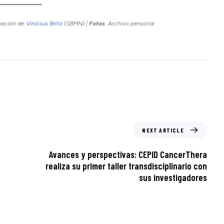
mación de
Vinícius Brito
(SBMN) |
Fotos
: Archivo personal
NEXT ARTICLE
Avances y perspectivas: CEPID CancerThera
realiza su primer taller transdisciplinario con
sus investigadores