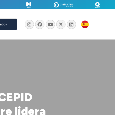
ato
 CEPID
e lidera