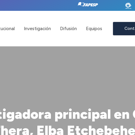
tucional
Investigación
Difusión
Equipos
Cont
tigadora principal en
hera, Elba Etchebeher