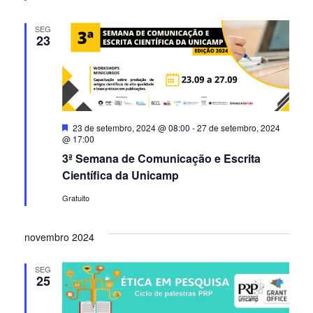
SEG
23
Destacado
23 de setembro, 2024 @ 08:00
-
27 de setembro, 2024
@ 17:00
3ª Semana de Comunicação e Escrita
Científica da Unicamp
Gratuito
novembro 2024
SEG
25