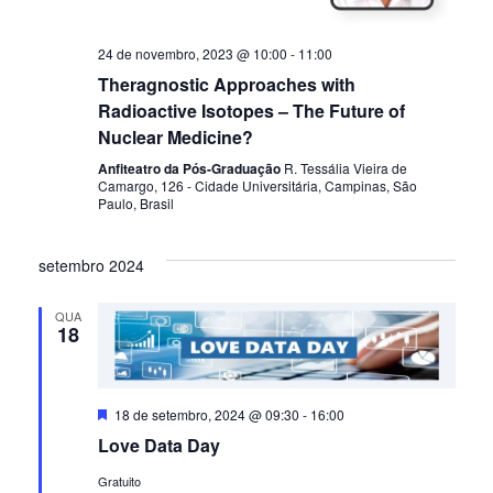
DE
EVE
24 de novembro, 2023 @ 10:00
-
11:00
Theragnostic Approaches with
Radioactive Isotopes – The Future of
Nuclear Medicine?
Anfiteatro da Pós-Graduação
R. Tessália Vieira de
Camargo, 126 - Cidade Universitária, Campinas, São
Paulo, Brasil
setembro 2024
QUA
18
Destacado
18 de setembro, 2024 @ 09:30
-
16:00
Love Data Day
Gratuito