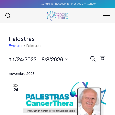
Centro de Inovação Teranóstica em Câncer
To
na
Palestras
Eventos
Palestras
PES
11/24/2023
 - 
8/8/2026
Na
Procurar
Lista
eventos
Selecione
E
do
a
novembro 2023
vis
NAV
data.
SEX
Eve
24
DE
VISU